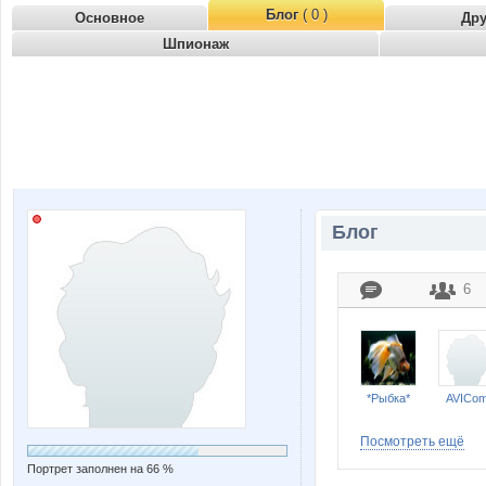
Блог
( 0 )
Основное
Др
Шпионаж
Блог
6
*Рыбка*
AVICo
Посмотреть ещё
Портрет заполнен на 66 %