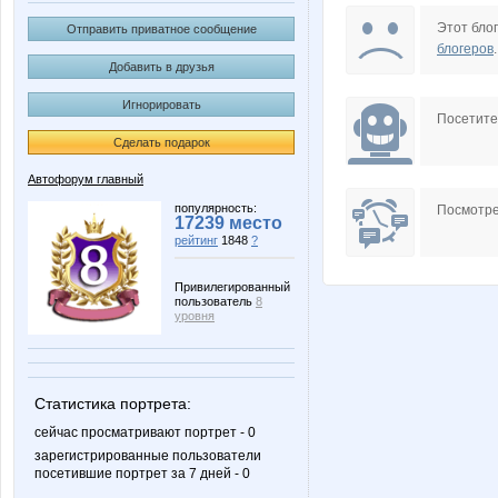
Пашкевич
Роб
Этот блог
Отправить приватное сообщение
блогеров
.
Добавить в друзья
Игнорировать
Посетит
Сделать подарок
Автофорум главный
популярность:
Посмотре
17239 место
рейтинг
1848
?
Привилегированный
пользователь
8
уровня
Статистика портрета:
сейчас просматривают портрет - 0
зарегистрированные пользователи
посетившие портрет за 7 дней - 0